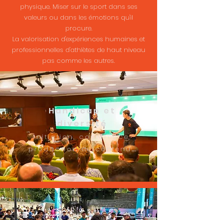
physique. Miser sur le sport dans ses
valeurs ou dans les émotions qu'il
procure.
La valorisation d'expériences humaines et
professionnelles d'athlètes de haut niveau
pas comme les autres.
Handicap et
diversité
Initiation, conférence,
...
production de contenu