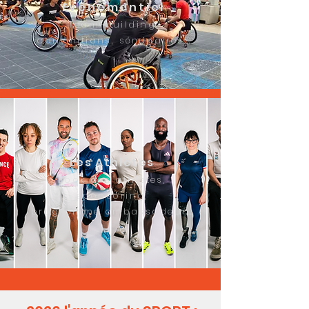
Evé
nementiel
Team-building,
...
conventions, séminaires
Les Athlètes
Book des athlètes,
sponsoring,
...
programme ambassadeur