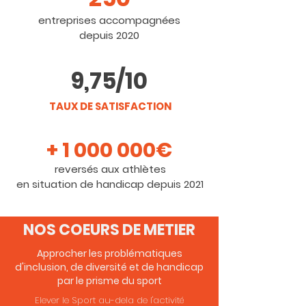
entreprises accompagnées
depuis 2020
9,75/10
TAUX DE SATISFACTION
+
1 000 000
€
reversés aux athlètes
en situation de handicap depuis 2021
NOS COEURS DE METIER
Approcher les problématiques
d'inclusion, de diversité et de handicap
par le prisme du sport
Ele ver le Sport au-dela de l'activité